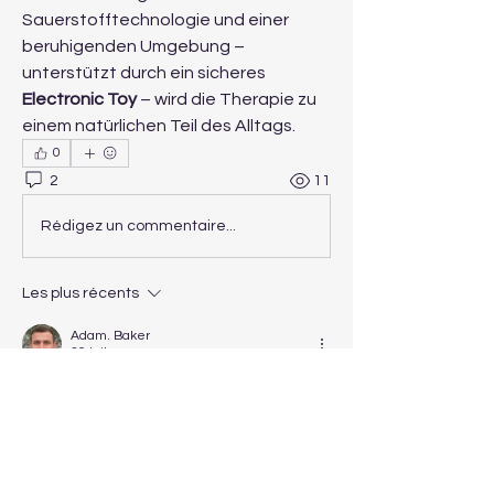
Sauerstofftechnologie und einer 
beruhigenden Umgebung – 
unterstützt durch ein sicheres 
Electronic Toy
 – wird die Therapie zu 
einem natürlichen Teil des Alltags.
0
2
11
Rédigez un commentaire...
Les plus récents
Adam. Baker
30 juil.
I read this discussion and think it makes a 
great point. Keeping children calm during 
oxygen therapy is just as important as the 
treatment because fear can make the 
experience much harder. When I was 