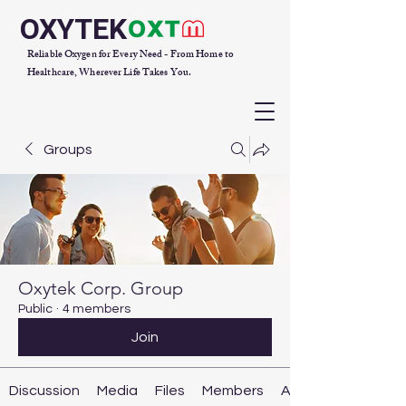
OXYTEK
Reliable Oxygen for Every Need - From Home to
Healthcare, Wherever Life Takes You.
Groups
Oxytek Corp. Group
Public
·
4 members
Join
Discussion
Media
Files
Members
About