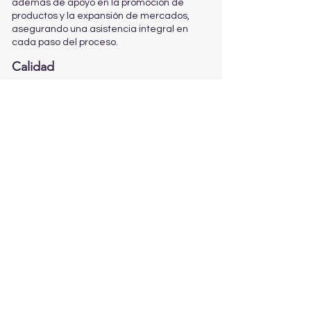
además de apoyo en la promoción de
productos y la expansión de mercados,
asegurando una asistencia integral en
cada paso del proceso.
Calidad
Estamos comprometidos a superar las
expectativas de nuestros clientes a través
de la calidad excepcional de nuestros
productos y servicios.
Para lograr este objetivo, nos
comprometemos a:
Mantener y mejorar continuamente
nuestros estándares de fabricación.
Implementar un marco de "Calidad Total"
para fomentar la mejora continua de
nuestro Sistema de Gestión de Calidad y
alcanzar objetivos de calidad ambiciosos.
Documentar y gestionar rigurosamente los
cambios en cada etapa del proceso.
Prevenir que los defectos pasen a la
siguiente etapa y proporcionar
retroalimentación a las etapas anteriores