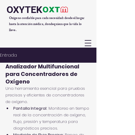
OXYTEK
Oxígeno confiable para cada necesidad: desde el hogar
hasta la atención médica, dondequiera que la vida lo
lleve.
Entrada
Analizador Multifuncional 
para Concentradores de 
Oxígeno
Una herramienta esencial para pruebas 
precisas y eficientes de concentradores 
de oxígeno.
Pantalla Integral:
 Monitoreo en tiempo 
real de la concentración de oxígeno, 
flujo, presión y temperatura para 
diagnósticos precisos.
Medición de Flujo Precisa:
 Rango de 